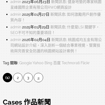
admin
2023年06月23日
新聞訊息
:
健身地墊的專家桃園
呈峰國際企業有限公司RWD網頁設計
admin
2025年01月27日
新聞訊息
:
如何激勵用戶創作優
質內容！
admin
2025年01月29日
新聞訊息
:
什麼是LSI 關鍵字，
SEO不可不知的重要項目！
admin
2026年02月04日
新聞訊息
:
桃園成均五金有限公
司網站設計介紹，深入剖析一個結合專業視覺、堅實技
術與完善安全防護的桃園網站設計案例！
Tag 關聯:
Google
Yahoo
Bing
百度
Technorati
Flickr
(1)
2
3
»
Cases 作品新聞