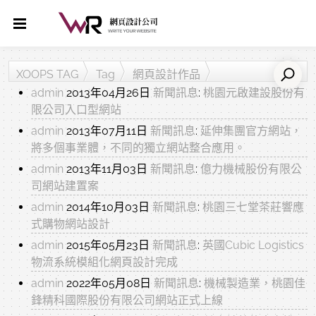
XOOPS TAG
Tag
網頁設計作品
admin
2013年04月26日
新聞訊息
:
桃園元啟建設股份有
限公司入口型網站
admin
2013年07月11日
新聞訊息
:
延伸集團官方網站，
將多個事業體，不同的獨立網站整合應用。
admin
2013年11月03日
新聞訊息
:
億力機械股份有限公
司網站建置案
admin
2014年10月03日
新聞訊息
:
桃園三七堂茶莊響應
式購物網站設計
admin
2015年05月23日
新聞訊息
:
英國Cubic Logistics
物流系統模組化網頁設計完成
admin
2022年05月08日
新聞訊息
:
機械製造業，桃園佳
鋒精科國際股份有限公司網站正式上線