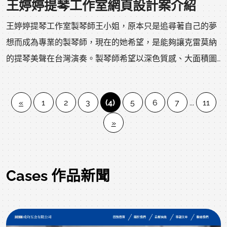
王婷婷提琴工作室網頁設計案介紹
王婷婷提琴工作室製琴師王小姐，原本只是追尋著自己的夢
想而成為專業的製琴師，現在的她希望，是能夠讓克雷莫納
的提琴美聲在台灣演奏。製琴師希望以深色質感、大面積圖
片呈現網頁風格；功能以自行編輯網站文字與內容為設計考
量，分享她個人與眾多製琴師好友們的作品在自己的網站
«
1
2
3
(4)
5
6
7
...
11
上。經過討論後，我們瞭解王小姐希望能將她的製琴師好友
»
們在他的網站上同時介紹，以及放上她個人與好友們的手工
提琴作品，利用許多的製琴圖片來呈現專業細微，以及介紹
製琴師的影片...等等，讓網友與演奏家們能直接瞭解製琴的
特性。不需要複雜的框線，利用顏色的搭配，讓視覺感官完
Cases 作品新聞
全被原木色吸引。並且我們利用了一些特定關鍵字，如提琴
工作室、桃園提琴維修等，不論在Yahoo還是Google，幾乎
在第一頁就能看到網站。