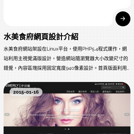
水美食府網頁設計介紹
水美食府網站架設在Linux平台，使用PHP5.4程式運作，網
站利用主視覺滿版設計，營造網站隨瀏覽器大小改變尺寸的
錯覺，內容區塊採用固定寬度940像素設計。首頁版面利用
區塊管理系統，搭配jQuery與自訂義版面配置模組完成整個
餐廳網站。網頁不需要花費自適應設計的成本，達成介於手
2015-01-16
機FWVGA與QHD之間的版型效果。水美食府隱身於水美溫
泉會館內，多年來以極致美味、誠摯服務，滿足每一位賓客
挑剔的品味，堅持傳承發揚在地特色料理-「酒家菜」精髓。
重新整修定位，以嶄新面貌提供更多元的服務：活力自助式