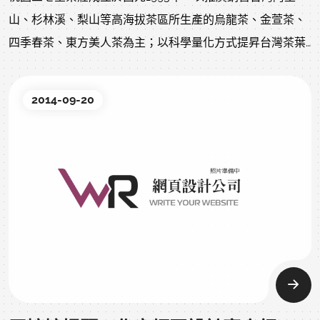
山、杉林溪、梨山等高海拔茶區所生產的烏龍茶、金萱茶、
四季春茶、東方美人茶為主；以科學量化方式提昇台灣茶葉
品質，以品牌形象的概念開發設計產品禮盒包裝，建立台灣
茶葉在市場上的認同與知名度。近來因消費購物模式的改
2014-09-20
變，本店銷售方式亦從現有實體店面再擴展增設網路店面，
藉由網路傳遞擴大對茶友的服務，並期望能為台灣茶產業發
展注入一股新活力。