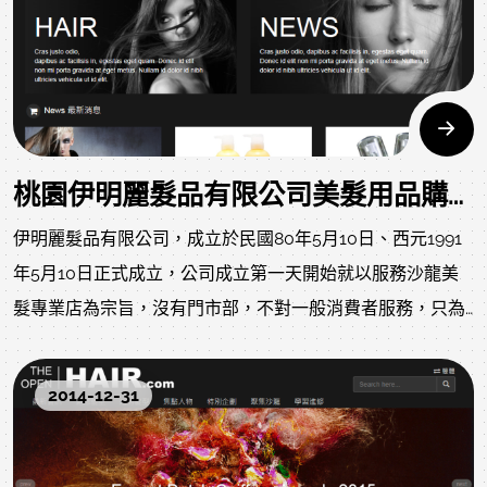
早餐、定食套餐、下午茶、合菜宴席及居酒屋。 現在邁入水
美養生新紀元，端出水美董事長私房茶油料理，帶客人品嚐
每一口美味、守護您每一勺健康。 本網頁設計案使用jQuery
設計，網頁中的主視覺，根據瀏覽器寬度數據特徵自動調整
處理方法、顯示順序、處理參數、邊界條件或約束條件，使
其與所處理數據的統計分佈特徵、結構特徵相適應，以取得
桃園伊明麗髮品有限公司美髮用品購物網站上線
最佳的處理效果。
伊明麗髮品有限公司，成立於民國80年5月10日、西元1991
年5月10日正式成立，公司成立第一天開始就以服務沙龍美
髮專業店為宗旨，沒有門市部，不對一般消費者服務，只為
專業美髮設計師、美髮沙龍店服務。 公司代理許多國際品牌
如：義大利、澳洲、日本、韓國、新加坡、美國與台灣等許
2014-12-31
多優秀產品、新技術、新科技的美髮產品、器材、技術，並
不定時舉辦最新產品、器材、技術的發表或說明會。 定期與
國內外技術講師合作、並引進全世界最新的美髮剪髮資訊及