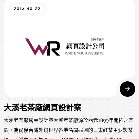
珍惜這難得的網頁設計提案機會，也依據目前的營運方向規
2014-10-22
劃成跟韓國、日本分公司相同的style設計，但是更強化了網
頁設計的細節，整個網站不以日本分公司網頁切圖的方式製
作，改以圖層與DIV搭配，陰影與線條都以CSS代替圖片；
讓網站看起來跟其他國家的快可立有整體性卻又增加許多細
膩度。英文官網主要提供全球消費者使用，透過網路表單聯
繫後，由網管於後台匯整安排回覆。網站提供最大自主管理
權給管理員，首頁形象大圖(主視覺)、主選單、專題
BANNER、新聞文章系統、商品管理系統，皆由快可立自主
管理。
大溪老茶廠網頁設計案
大溪老茶廠網頁設計案大溪老茶廠源於西元1899年開拓之茶
園，為爾後台灣外銷世界各地名聞遐邇的日東紅茶主要製茶