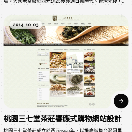
場。大溪老茶廠於西元1926後經過日據時代、台灣光復，政
府接收日資企業，在茶業部份，1946年由農林處收編成立官
營的「台灣茶業公司」，後改組為台灣農林股份有限公司茶
2014-10-03
業分公司，同時原本的角板山茶場改名為「大溪茶場」，
「大溪茶場」可以算是臺灣製茶歷史的縮影，非常值得網友
親臨現場。我們非常珍惜這難得的網頁設計提案機會，也依
據目前的營運方向先以簡約的設計為主，整個茶廠的故事，
還是需要透過網路預約後方得體驗。老茶廠安排專業的導覽
員，透過網路表單聯繫後，由現場的網管於後台匯整安排導
覽時間。網站提供最大自主管理權給大溪老茶廠，首頁形象
大圖(主視覺)、主選單、專題BANNER、新聞文章系統、商
品管理系統，皆由茶廠自主管理。
桃園三七堂茶莊響應式購物網站設計
桃園三七堂茶莊成立於西元1993年，以推廣銷售台灣阿里