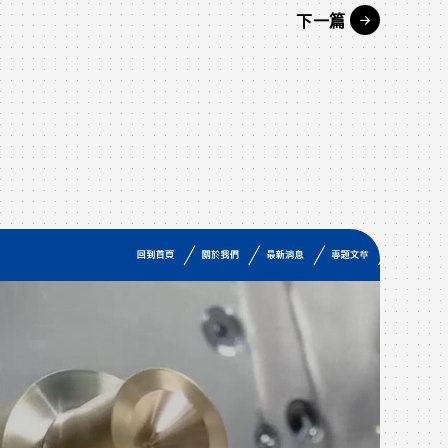
下一篇
作品
W
在這
於像
戶，