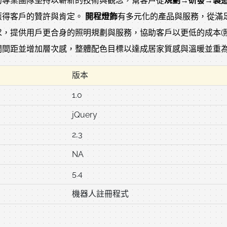
的專業團隊堅持以嶄新的技術與觀念，幫客戶從
規劃→研發→製
獲得客戶的贊許與肯定。
開程燈飾
有多元化的產品與服務，從滿
，提供用戶更合身的照明規劃與服務，協助客戶以更低的成本(
開間距並增加層次感，整體配色目標以達成居家質感與溫暖並重
版本
1.0
jQuery
2,3
NA
5.4
機器人註冊程式