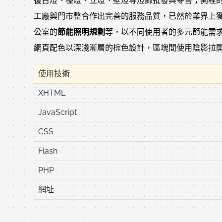
復古燈、檯燈、立燈、壁燈等燈飾批發與零售；開程
工廠與門市整合作出完善的服務品質，已然於業界上
公室的
節能照明規劃
等，以不同使用者的多元節能需求
網頁配色以深淺漸層的棕色設計，區塊間使用陰影拉
使用技術
XHTML
JavaScript
CSS
Flash
PHP
網址