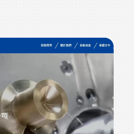
作品
W
在這
於像
戶，