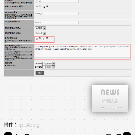
附件：
ip_stop.gif