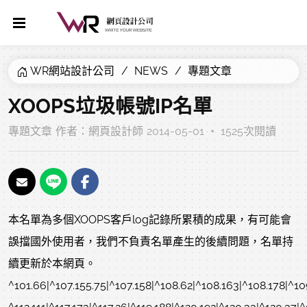
WR網站設計公司
NEWS
專題文章
XOOPS垃圾帳號IP名單
專題文章
作者：
網頁設計師
2014-05-01 ‧ 1525次閱讀
本名單為多個XOOPS客戶log記錄所累積的成果，有可能會
誤擋國外使用者，我們不負責名單產生的後續問題，名單持
續更新於本網頁。
^101.66|^107.155.75|^107.158|^108.62|^108.163|^108.178|^109