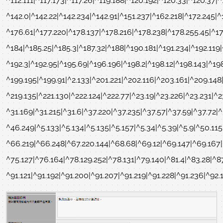
^112.111|^117.173|^117.26|^119.188|^120.192|^120.33|^120.37|
^142.0|^142.22|^142.234|^142.91|^151.237|^162.218|^172.245|^
^176.61|^177.220|^178.137|^178.216|^178.238|^178.255.45|^17
^184|^185.25|^185.3|^187.32|^188|^190.181|^191.234|^192.119|
^192.3|^192.95|^195.69|^196.196|^198.2|^198.12|^198.143|^19
^199.195|^199.91|^2.133|^201.221|^202.116|^203.161|^209.148|
^219.135|^221.130|^222.124|^222.77|^23.19|^23.226|^23.231|^2
^31.169|^31.215|^31.6|^37.220|^37.235|^37.57|^37.59|^37.72|
^46.249|^5.133|^5.134|^5.135|^5.157|^5.34|^5.39|^5.9|^50.11
^66.219|^66.248|^67.220.144|^68.68|^69.12|^69.147|^69.167|^
^75.127|^76.164|^78.129.252|^78.131|^79.140|^81.4|^83.28|^8
^91.121|^91.192|^91.200|^91.207|^91.219|^91.228|^91.236|^92.