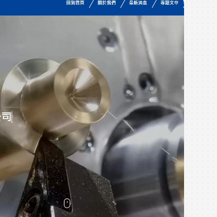
作品
W
在這
於像
戶，