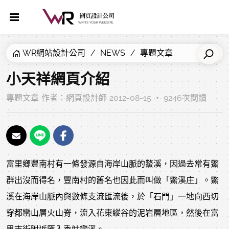
WR網站設計公司
NEWS
專題文章
小天祥網頁介紹
專題文章
作者：
網頁設計師
2012-08-15 ‧ 9246次閱讀
富里鄉豐南村有一條發源自海岸山脈的鱉溪，因過去常有鱉
群出沒而得名，豐南村的舊名也因此而叫做「鱉溪庄」。鱉
溪在海岸山脈內與數條支流匯流後，於「石門」一地向西切
穿都巒山層火山脊，流入花東縱谷的泥岩層地區，然後在富