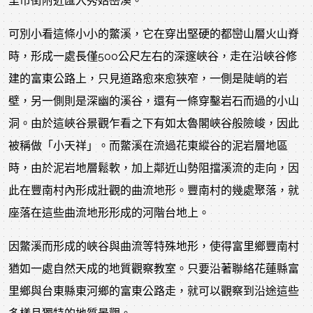
里市街附近匯入秀姑巒溪。
可別小看這條小小的鱉溪，它在穿出堅硬的都巒山層火山脊
時，形成一處長僅500公尺左右的深邃峽谷，走在沿峽谷修
建的富東公路上，只見道路愈來愈狹窄，一側是陡峭的岩
壁，另一側則是深幽的溪谷，還有一條穿鑿岩石而過的小山
洞。由於這峽谷景觀乍看之下有如太魯閣峽谷般險峻，因此
被稱做「小天祥」。而鱉溪在流過花東縱谷的泥岩層地區
時，由於泥岩地層鬆軟，加上鄰近山勢阻擋溪流的走向，因
此在豐南村內形成壯觀的曲流地形。豐南村的幾處聚落，就
座落在這些曲流地形形成的河階台地上。
因鱉溪而形成的峽谷與曲流等特殊地形，使得富里鄉豐南村
猶如一處自然天成的地質觀察教室。只要沿著聯絡花蓮縣富
里鄉與台東縣東河鄉的富東公路走，就可以觀察到沿途這些