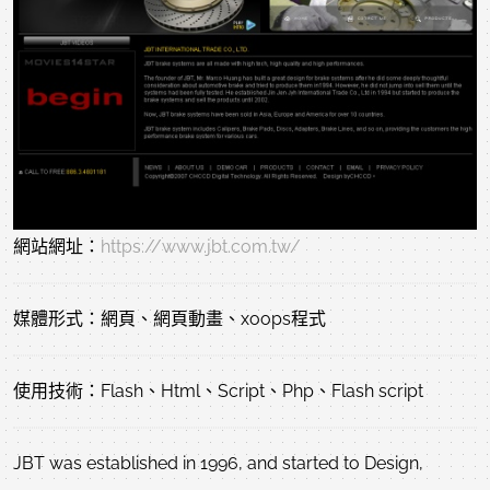
網站網址：
https://www.jbt.com.tw/
媒體形式：網頁、網頁動畫、xoops程式
使用技術：Flash、Html、Script、Php、Flash script
JBT was established in 1996, and started to Design,