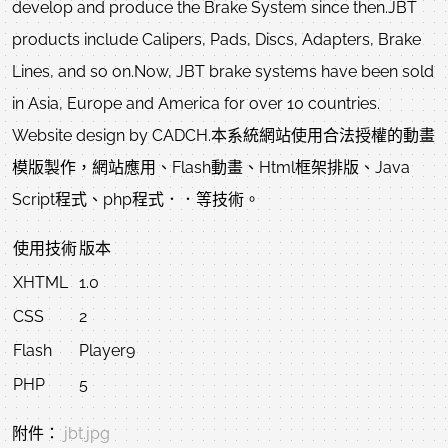
develop and produce the Brake System since then.JBT
products include Calipers, Pads, Discs, Adapters, Brake
Lines, and so on.Now, JBT brake systems have been sold
in Asia, Europe and America for over 10 countries.
Website design by CADCH.本系統網站使用合法授權的動畫
模版製作，網站應用、Flash動畫、Html框架排版、Java
Script程式、php程式．．等技術。
使用技術
版本
XHTML
1.0
CSS
2
Flash
Player9
PHP
5
附件：
jbt.jpg