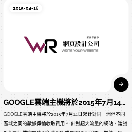
already huge and growing markets in Southeast Asia,
2015-04-16
India, Australia, and surrounding regions.
We’ve spent the majority of the past few months working
on getting great connectivity to the Internet. Our
Singapore network is powered by Cisco ASR 9000-series
routers, and currently blends transit from Telstra/Pacnet
and PCCW, along with direct peering into the Equinix
Internet Exchange (EIE) – providing us with access to
hundreds of peering opportunities. Check out our
Speedtest page to test latency and download speeds.
GOOGLE雲端主機將於2015年7月14日起針對同一洲但不同區域之間的數據傳輸收取費用。
GOOGLE雲端主機將於2015年7月14日起針對同一洲但不同
區域之間的數據傳輸收取費用。 針對超大流量的網站，建議