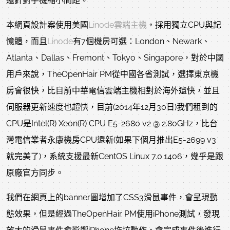
還針對手機縮小間距。
本網頁設計案使用美國
Linode雲端主機
，採用獨立CPU與記
憶體，而且
Linode
有7個機房可選：London、Newark、
Atlanta、Dallas、Fremont、Tokyo、Singapore，對於中國
用戶來說，TheOpenHair PM從中國各省測試，選擇東京機
房會很快，比目前中華電信雲端主機相對於海外還快，並且
伺服器更新速度也超快，目前(2014年12月30日)我們租到的
CPU是Intel(R) Xeon(R) CPU E5-2680 v2 @ 2.80GHz，比台
灣電信業者永康機房CPU還新(如果下個月推出E5-2699 v3
就完美了)，系統支援最新CentOS Linux 7.0.1406，幾乎是跟
原廠官方同步。
我們在網頁上的banner圖增加了CSS3滑鼠事件，會呈現動
態效果，但是經過TheOpenHair PM使用iPhone測試，發現