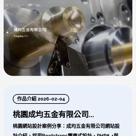
^75.127|^76.164|^78.129.252|^78.131|^79.140|^81.4|^83.28|^8
^91.121|^91.192|^91.200|^91.207|^91.219|^91.228|^91.236|^92.
作品介紹 2026-02-04
桃園成均五金有限公司...
桃園網站設計案例分享：成均五金有限公司網站設
計介紹，採用Bootstrap5響應式設計、PHP8.4與