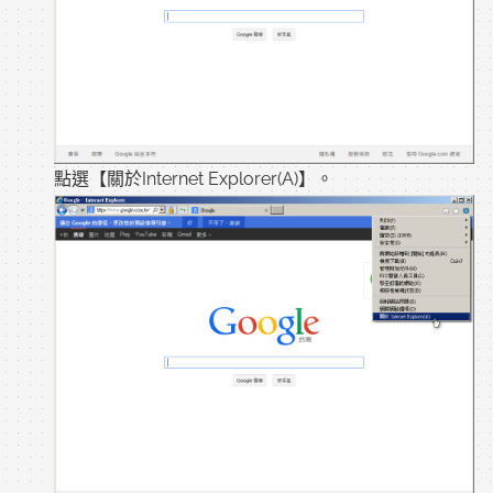
點選【關於Internet Explorer(A)】。