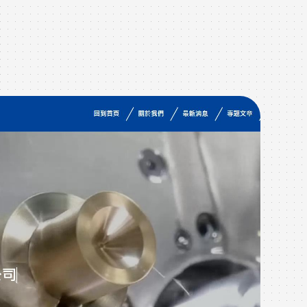
作品
W
在這
於像
戶，