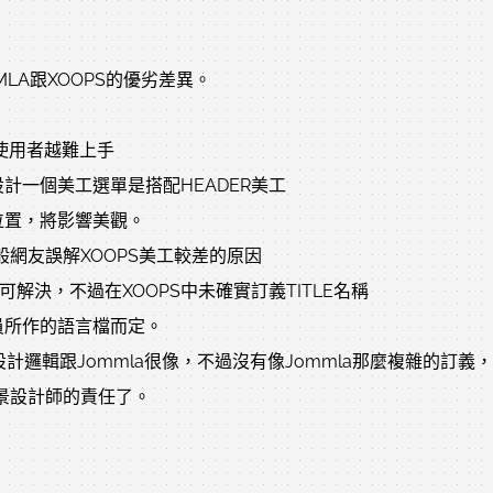
LA跟XOOPS的優劣差異。
使用者越難上手
計一個美工選單是搭配HEADER美工
位置，將影響美觀。
般網友誤解XOOPS美工較差的原因
解決，不過在XOOPS中未確實訂義TITLE名稱
員所作的語言檔而定。
設計邏輯跟Jommla很像，不過沒有像Jommla那麼複雜的訂義，我們在
是佈景設計師的責任了。