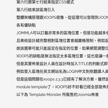
第六行跟第七行結束指定CSS樣式
第八行結束該區塊引入
整體架構原理跟XOOPS很像，從這理可以發現到JOOM
各有優缺點
JOMMLA可以訂義非常多的區塊位置，但是功能越多
且美術設計越完整相對區塊位置會越嚴格限制，例如設
故該選單可能只能設定在指定的位置，如果網管調整
XOOPS的缺點是無法指定太多區塊位置，這也是讓一
但是其實佈景設計人員在設計時加入TITLE的判斷式即可
例如登入區塊在英文網站名為LOGIN中文則依翻譯人
但是這個問題在xoops 2.3.3已經有了解決方案，雖然
module template了，XOOPS好不好看已經全部
以下為 Template Monster 所販售的Joomla佈景