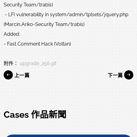
Security Team/trabis)
- LFI vulnerability in system/admin/tplsets/jquery.php
(Marcin,Ariko-Security Team/trabis)
Added:
- Fast Comment Hack (Voltan)
附件：
upgrade_256.gif
上一篇
下一篇
Cases 作品新聞