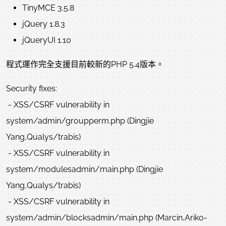
TinyMCE 3.5.8
jQuery 1.8.3
jQueryUI 1.10
程式運作完全支援目前較新的PHP 5.4版本。
Security fixes:
- XSS/CSRF vulnerability in
system/admin/groupperm.php (Dingjie
Yang,Qualys/trabis)
- XSS/CSRF vulnerability in
system/modulesadmin/main.php (Dingjie
Yang,Qualys/trabis)
- XSS/CSRF vulnerability in
system/admin/blocksadmin/main.php (Marcin,Ariko-