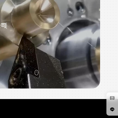
於像
戶，