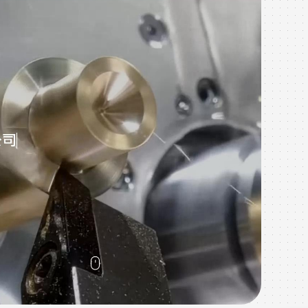
W
在這
於像
戶，