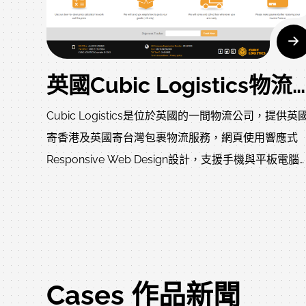
英國Cubic Logistics物流系統模組化網頁設計完成
Cubic Logistics是位於英國的一間物流公司，提供英
寄香港及英國寄台灣包裹物流服務，網頁使用響應式
Responsive Web Design設計，支援手機與平板電腦
用。
文網設計其線上物流預約系統，下單依Cubic Logistic
規則略過英國假日，功能模組化設計，後台管理員可
使用手機隨時管理每一追蹤號運輸狀態，使用者在電
或手機上輸入Tracking Number即可查詢。
Cases 作品新聞
在運輸價格方面，為了提升與英國當地業者的競爭優