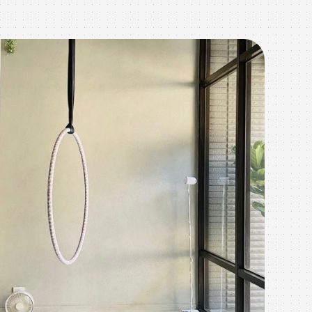
作品
桃
作為
計服
們充