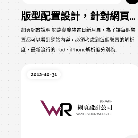
版型配置設計，針對網頁縮放說明
網頁縮放說明 網路瀏覽裝置日新月異，為了讓每個裝
置都可以看到網站內容，必須考慮到每個裝置的解析
度，最新流行的iPad、iPhone解析度分別為
1024*768、480*960，而其他廠牌智慧型手機或平板
腦解析度各有不同，我們在設計網頁時需要全面考慮
2012-10-31
目前針對解析度不同，有下面幾種對應方案：
BackGround Repeat、BackGround Resize、Object
Moving、Screen Resize，請詳全文中，下圖說明其
差異。