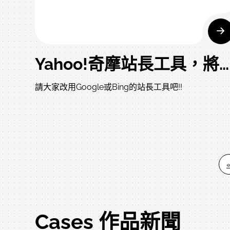
上網。 老照片的功能我引述我的其中一個客戶的網站
「台北市溫泉發展協會」，我們藉由日據時候留下的
片，與當地耆老口述歷史，得到了一篇文章
http://www.taipeisprings.org.tw/chinese/index/ 這
Yahoo!奇摩站長工具，將於民國101年7月18日起終止站長工具的服務，自7月18日之後，將無法登入站長工具讀取網站流量報告。
篇文章後來出現在許多學生的報告中，也出現在許多
光手冊中，此時我已達到一部份的行銷目的了。 我引
請大家改用Google或Bing的站長工具吧!!
述書店所賣的行銷書言論『目前聯鎖餐飲的行銷元素
除了一般的裝潢、企業識別標誌等外，特別的是他們
以「品牌故事行銷」作為與消費者接觸的第一步，同
藉品牌故事將自己的經營理念與品牌精神巧妙與消費
溝通，藉此建立起品牌資產，同時也說服了消費者為
麼值得以比較貴的價格來享受這些美食』 這邊我不想
幫不是我客戶的品牌打廣告，所以我不舉新聞報導的
Cases 作品新聞
小月或鬍鬚張這些品牌，我舉我目前在進行中的大溪