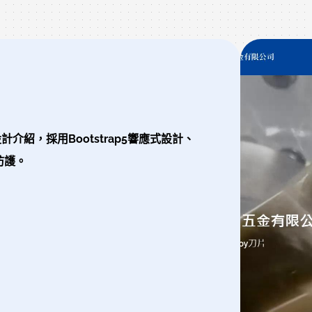
明
果
紹，採用Bootstrap5響應式設計、
防護。
契