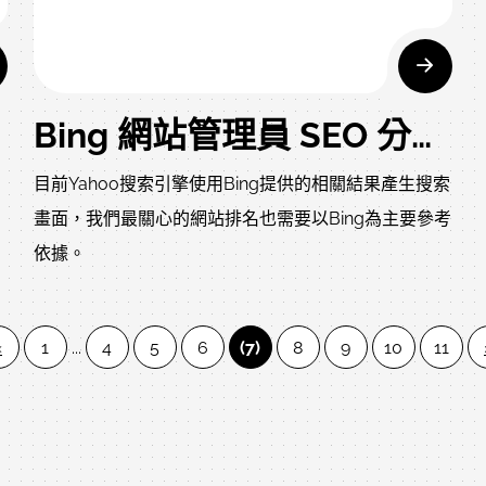
理、費用低 不支援iOS、Android4.1 不支援iOS、
照
Android4.1、換頁聲音會停止 動態產生的部份不使用
FLASH讀取 全FLASH 支援IE8、IE9、IE10、
Android4.0，可以傳遞變數 支援IE8、IE9、IE10、
Bing 網站管理員 SEO 分析程式搶鮮版
觀
Android4.0，可以傳遞變數，換頁聲音不會停止，連續
河
播放。 UI製作快速又美觀 不支援iOS、Android4.1 不
目前Yahoo搜索引擎使用Bing提供的相關結果產生搜索
，
支援iOS、Android4.1 昂貴
畫面，我們最關心的網站排名也需要以Bing為主要參考
多
依據。
時
者
«
1
...
4
5
6
(7)
8
9
10
11
什
度
老