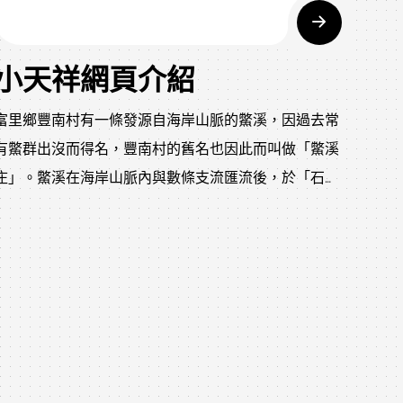
小天祥網頁介紹
富里鄉豐南村有一條發源自海岸山脈的鱉溪，因過去常
有鱉群出沒而得名，豐南村的舊名也因此而叫做「鱉溪
庄」。鱉溪在海岸山脈內與數條支流匯流後，於「石
門」一地向西切穿都巒山層火山脊，流入花東縱谷的泥
岩層地區，然後在富里市街附近匯入秀姑巒溪。 可別
小看這條小小的鱉溪，它在穿出堅硬的都巒山層火山脊
時，形成一處長僅500公尺左右的深邃峽谷，走在沿峽
谷修建的富東公路上，只見道路愈來愈狹窄，一側是陡
峭的岩壁，另一側則是深幽的溪谷，還有一條穿鑿岩石
而過的小山洞。由於這峽谷景觀乍看之下有如太魯閣峽