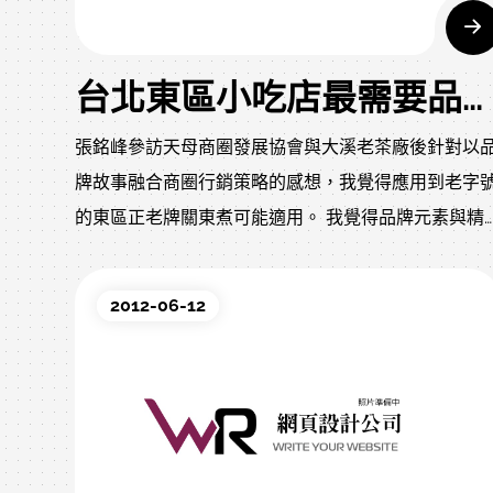
台北東區小吃店最需要品牌行銷
張銘峰參訪天母商圈發展協會與大溪老茶廠後針對以
牌故事融合商圈行銷策略的感想，我覺得應用到老字
的東區正老牌關東煮可能適用。 我覺得品牌元素與精
神要融入故事情節中，這個案子中歷史與文化是我為
牌加分的策略。 因為在流行的東區中有著一間三十年
2012-06-12
的老店，從攤商開始到目前新址的店面，雖然擴大成
店面，但是也因為地點更換，造成客戶流失，我覺得
牌化是東區正老牌關東煮目前需要執行的工作，品牌
要故事化，我希望老闆能找出上一代的老照片，如同
業的歷史沿革一樣，整理出年表，我們協助將資料處