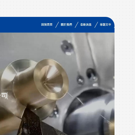
作品
W
在這
於像
戶，