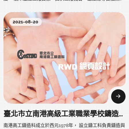
呈現專業的生產環境。 產品系列介紹 - 詳細說明產品特色、
功能、規格等資訊。可以分類展示不同系列。 應用案例 - 舉
2021-08-20
例說明產品應用於不同行業及實際案例,增加產品吸引力。 精
選商業合作夥伴 - 列出知名企業客戶,建立信任感。 強調品質
控管 - 說明產品生產流程及品管機制,突顯專業技術實力。 認
證與 patent - 展示相關認證與專利,增強專業形象。 聯絡資
訊要清楚明確 - 包含連絡方式、地圖位置等聯絡資訊。 網站
視覺設計要簡潔大方 - 避免太花俏的設計,突顯專業。 網站要
容易瀏覽與操作 - 資訊分類要合理,輔以清楚的導覽設計。 綜
合以上要點,可以設計出專業、具特色的製造業網站。
臺北市立南港高級工業職業學校鑄造科RWD網站設計
南港高工鑄造科成立於西元1978年， 設立鑄工科負責鑄造與