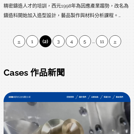
精密鑄造人才的培訓，西元1998年為因應產業趨勢，改名為
鑄造科開始加入造型設計，藝品製作與材料分析課程。
鑄造科教師經歷完整豐富 ，鑄造科師資共有八位教師及一位
技士 ，老師對於專業學能與學生輔導深具熱誠與愛。
«
1
(2)
3
4
5
...
11
»
Cases 作品新聞