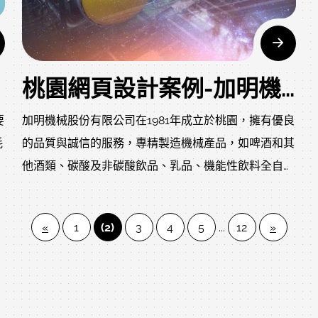
在台灣主要客戶群分佈台中、高雄等金屬加工重鎮。
桃園網頁設計案例-加明機械股份有限公司網站設計作品
要
加明機械股份有限公司在1981年成立於桃園，擁有優良
耗
的品質與誠信的服務，專精製造機械產品，如啤酒和其
他酒類、碳酸及非碳酸飲品、乳品、機能性飲料全自動
當
化生產線，具有整廠規劃與設計能力、機械設備製造並
前
現場施工安裝技術，頗受國內業界及國際知名食品飲料
«
1
(2)
3
4
5
...
12
»
公司肯定。