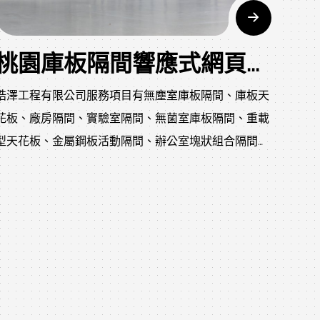
桃園庫板隔間響應式網頁設計-皓澤工程有限公司
皓澤工程有限公司服務項目有無塵室庫板隔間、庫板天
花板、廠房隔間、實驗室隔間、無菌室庫板隔間、重載
型天花板、金屬鋼板活動隔間、辦公室塊狀組合隔間，
庫板隔間以鋼製板合成填充製成隔間採用吊頂系統具有
重量輕特性，在地震發生時庫板隔間柔性的結構體也能
適當的吸收震波，減輕地震造成的傷害，適用於室內天
花板及隔間板的裝修工程，更是新世紀的優質環保建
材。施工容易，模組化設計並擁有可再利用的優勢，庫
板可以跟木材和合板一樣，以鋸子或裁剪機切斷，節省
施工所花的時間。