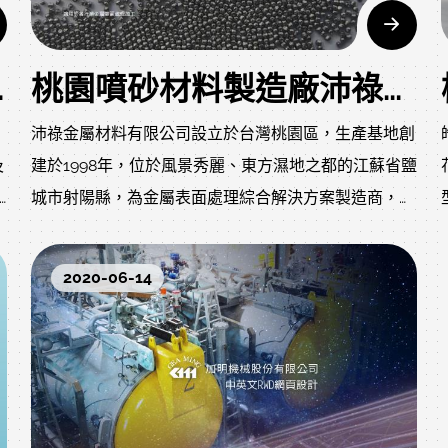
司網站設計
桃園噴砂材料製造廠沛祿金屬材料有限公司響應式網站設計案例介紹
沛祿金屬材料有限公司設立於台灣桃園區，生產基地創
及
建於1998年，位於風景秀麗、東方濕地之都的江蘇省鹽
城市射陽縣，為金屬表面處理綜合解決方案製造商，專
料
注於生產高品質噴砂投射材、強化用鋼絲切丸、不鏽鋼
專
切絲丸、鋅合金與銅合金等金屬材質投射材。
2020-06-14
產品廣泛應用於航空航太、汽機車、工程機械、醫療器
械、軌道交通、船舶、化工機械、閥門、機械基礎零部
件生產製造等行業。
同時也為德日系噴砂材料品牌提供代工服務，品質優秀
並獲得國際標準認證。