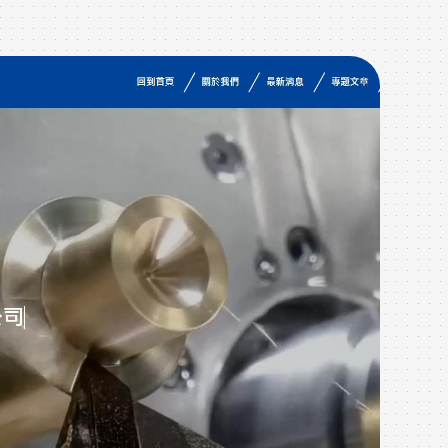
作品
W
在這
於像
戶，