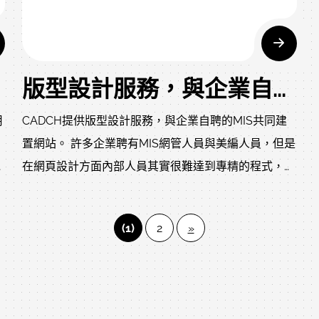
版型設計服務，與企業自有MIS共同建設企業形象網站
用
CADCH提供版型設計服務，與企業自聘的MIS共同建
置網站。 許多企業聘有MIS網管人員與美編人員，但是
在網頁設計方面內部人員其實很難達到專精的程式，目
前網頁技術邁入HTML5的時代，網頁的語法要求越來
已
越嚴謹，沒有每天在學習網頁技術的設計師很難達到專
(1)
2
»
，
業的水準。 CADCH網頁設計公司對HTML網頁語法基
本要求達到W3C規範外更注重HTML與JavaScript互動
與
程式間的緊密整合，藉由CADCH開發網頁框架，並與
企業內部技術人員討論訂定出設計規範，可以達成【由