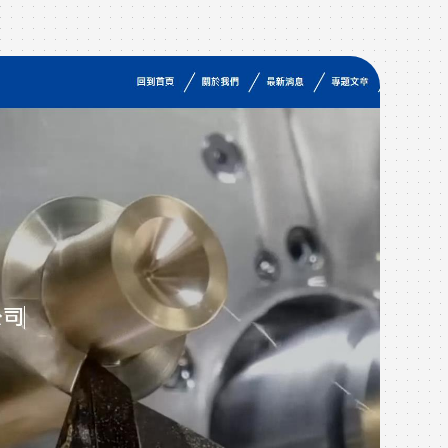
作品
W
在這
於像
戶，