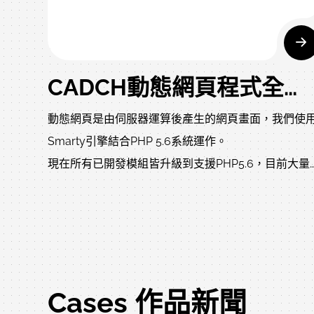
CADCH動態網頁程式全面支援PHP 5.6版本
動態網頁是由伺服器運算後產生的網頁畫面，我們使
Smarty引擎結合PHP 5.6系統運作。
現在所有已開發模組皆升級到支援PHP5.6，目前大量
使用的PHP 5.4主機將開始進行升級。
同時PHP於2015年12月20日發佈的PHP 7版本，我們
經開始著手進行支援性修改，是業界大量客制化最新
升級速度最快的公司之一。
CADCH使用嚴苛的寫作方式設計，同時開始為PHP7
Cases 作品新聞
HTTP2佈局。