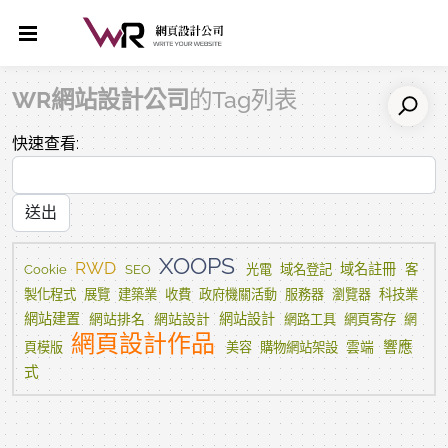
WR網站設計公司
的Tag列表
快速查看:
XOOPS
RWD
域名登記
域名註冊
客
Cookie
SEO
光電
製化程式
展覽
建築業
收費
科技業
政府機關活動
服務器
瀏覽器
網站建置
網站排名
網站設計
網站設計
網頁寄存
網路工具
網
網頁設計作品
響應
購物網站架設
雲端
頁模版
美容
式